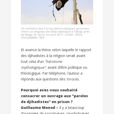
Un membre des Forces démocratiques syriennes
retire un drapeau de l'Etat islamique à Tabqa, près
de Raqa, en Syrie, en avril 2017. Crédit : DELIL
SOULEIMAN / AFP
Et avance la thèse selon laquelle le rapport
des djihadistes à la religion serait avant
tout celui d’un
“héroïsme
mythologique”,
avant d’être politique ou
théologique. Par téléphone, l’auteur a
répondu aux questions des
Inrocks.
Pourquoi avez-vous souhaité
consacrer un ouvrage aux “paroles
de djihadistes” en prison ?
Guillaume Monod –
Il y a beaucoup
d’ouvrages de sociologues, psychologues,