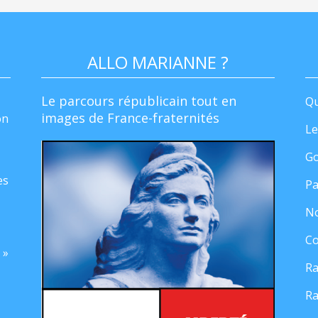
ALLO MARIANNE ?
Le parcours républicain tout en
Qu
images de France-fraternités
on
Le
Go
es
Pa
No
Co
 »
Ra
Ra