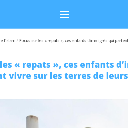
e l'islam
/
Focus sur les « repats », ces enfants d’immigrés qui partent 
 les « repats », ces enfants d
t vivre sur les terres de leur