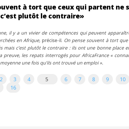
uvent à tort que ceux qui partent ne s
c’est plutôt le contraire»
ne, il y a un vivier de compétences qui peuvent apparaît
rchées en Afrique,
précise-il.
On pense souvent à tort que 
s mais c’est plutôt le contraire : ils ont une bonne place 
a preuve, les repats interrogés pour AfricaFrance « conna
 moyenne une fois qu’ils ont trouvé un emploi ».
2
3
4
5
6
7
8
9
10
16