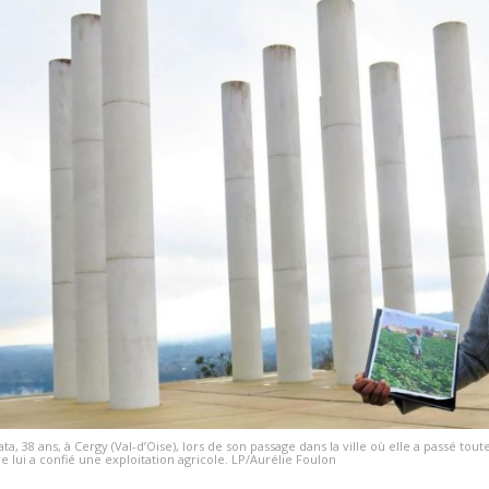
 38 ans, à Cergy (Val-d’Oise), lors de son passage dans la ville où elle a passé toute sa
e lui a confié une exploitation agricole. LP/Aurélie Foulon