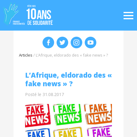
Articles
/
L’Afrique, eldorado des « fake news » ?
L’Afrique, eldorado des «
fake news » ?
Posté le 31.08.2017