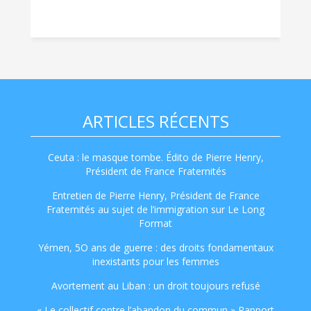
ARTICLES RÉCENTS
Ceuta : le masque tombe. Édito de Pierre Henry,
Président de France Fraternités
Entretien de Pierre Henry, Président de France
Fraternités au sujet de l’immigration sur Le Long
Format
Yémen, 5O ans de guerre : des droits fondamentaux
inexistants pour les femmes
Avortement au Liban : un droit toujours refusé
« Le collectif contre l’abandon du commun » Rapport