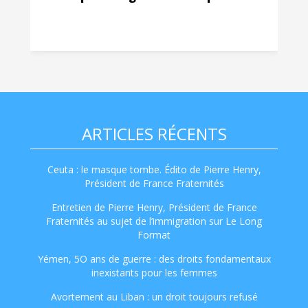
ARTICLES RÉCENTS
Ceuta : le masque tombe. Édito de Pierre Henry,
Président de France Fraternités
Entretien de Pierre Henry, Président de France
Fraternités au sujet de l’immigration sur Le Long
Format
Yémen, 5O ans de guerre : des droits fondamentaux
inexistants pour les femmes
Avortement au Liban : un droit toujours refusé