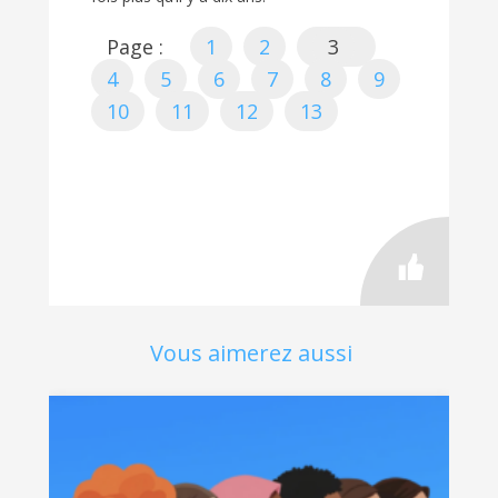
Page :
1
2
3
4
5
6
7
8
9
10
11
12
13
Vous aimerez aussi