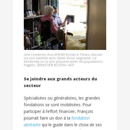
Une résidente d'un EHPAD Korian à Thises, discute
via une tablette avec l'aide d'une soignante. Le
bénévolat ou le don peuvent aider les populations
fragiles. SEBASTIEN BOZON / AFP
Se joindre aux grands acteurs du
secteur
Spécialisées ou généralistes, les grandes
fondations se sont mobilisées. Pour
participer à l’effort financier, François
pourrait faire un don à la
fondation
abritante
qui le guide dans le choix de ses