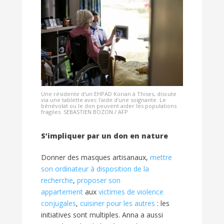
Une résidente d'un EHPAD Korian à Thises, discute
via une tablette avec l'aide d'une soignante. Le
bénévolat ou le don peuvent aider les populations
fragiles. SEBASTIEN BOZON / AFP
S’impliquer par un don en nature
Donner des masques artisanaux,
mettre
son ordinateur à disposition de la
recherche
,
proposer son
appartement
aux
victimes de violence
conjugales
,
cuisiner pour les autres
: les
initiatives sont multiples. Anna a aussi