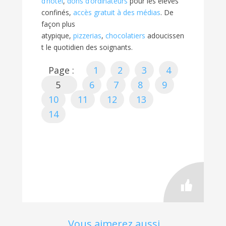
d’hôtel
,
dons d’ordinateurs
pour les élèves
confinés,
accès gratuit à des médias
. De
façon plus
atypique,
pizzerias
,
chocolatiers
adoucissen
t le quotidien des soignants.
Page :
1
2
3
4
5
6
7
8
9
10
11
12
13
14
Vous aimerez aussi