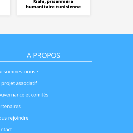
Riahi, prisonnière
humanitaire tunisienne
A PROPOS
i sommes-nous ?
 projet associatif
uvernance et comités
rtenaires
us rejoindre
ntact