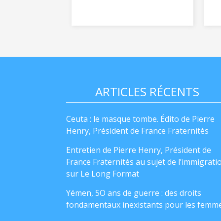
ARTICLES RÉCENTS
Ceuta : le masque tombe. Édito de Pierre
Henry, Président de France Fraternités
Entretien de Pierre Henry, Président de
France Fraternités au sujet de l’immigrati
sur Le Long Format
Yémen, 5O ans de guerre : des droits
fondamentaux inexistants pour les femm