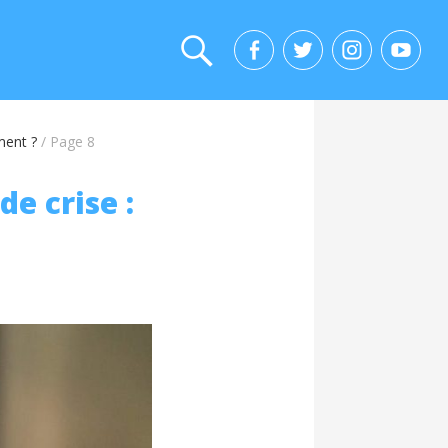
ment ?
/
Page 8
de crise :