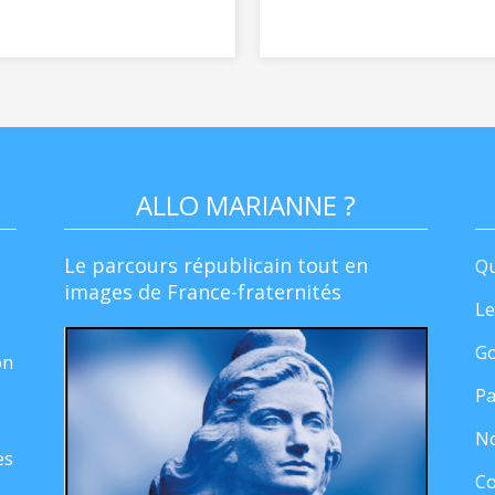
ALLO MARIANNE ?
Le parcours républicain tout en
Qu
images de France-fraternités
Le
Go
on
Pa
No
es
Co