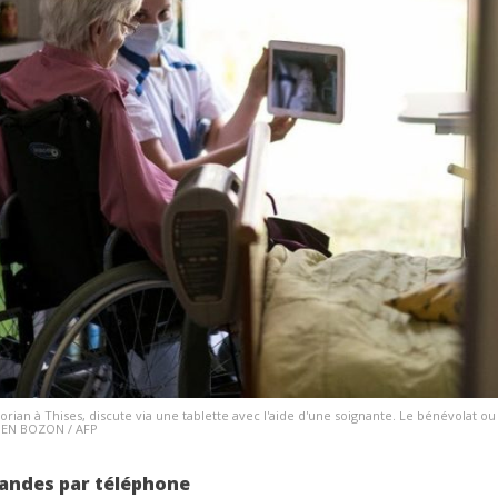
ian à Thises, discute via une tablette avec l'aide d'une soignante. Le bénévolat ou
TIEN BOZON / AFP
andes par téléphone