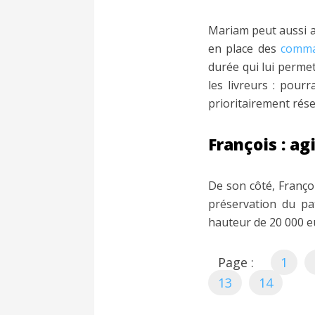
Mariam peut aussi a
en place des
comma
durée qui lui permet
les livreurs : pourr
prioritairement rés
François : ag
De son côté, Françoi
préservation du pat
hauteur de 20 000 e
Page :
1
13
14