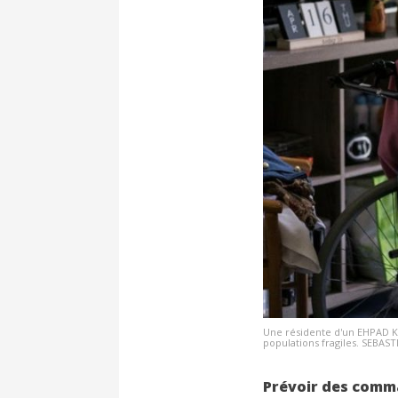
Une résidente d'un EHPAD Kor
populations fragiles. SEBAS
Prévoir des comm