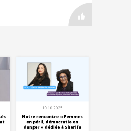
10.10.2025
tés
Notre rencontre « Femmes
tat
en péril, démocratie en
danger » dédiée à Sherifa