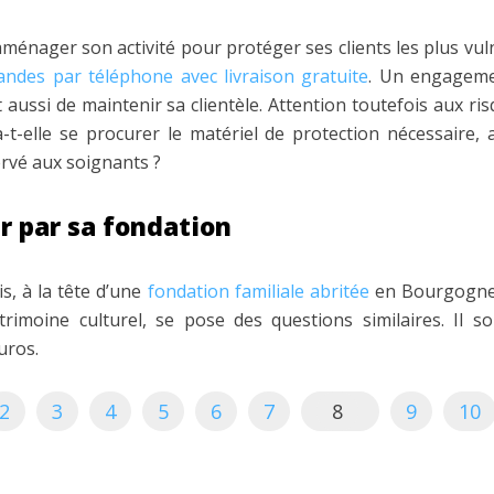
ménager son activité pour protéger ses clients les plus vul
ndes par téléphone avec livraison gratuite
. Un engagemen
 aussi de maintenir sa clientèle. Attention toutefois aux ri
a-t-elle se procurer le matériel de protection nécessaire,
ervé aux soignants ?
ir par sa fondation
s, à la tête d’une
fondation familiale abritée
en Bourgogne, 
rimoine culturel, se pose des questions similaires. Il s
uros.
2
3
4
5
6
7
8
9
10