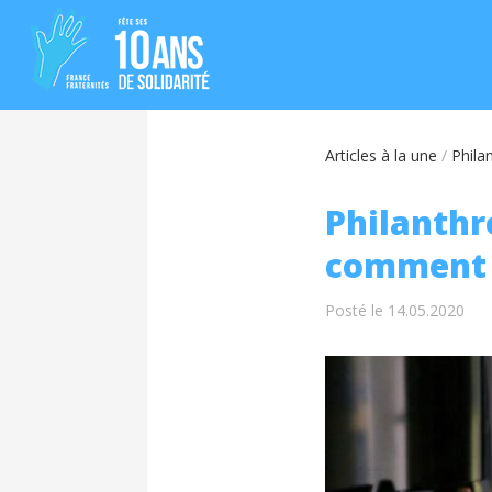
Articles à la une
/
Phila
Philanthro
comment 
Posté le 14.05.2020