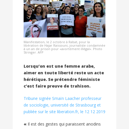
Manifestation, le 2 octobre à Rabat, pour la
libération de Hajar Raissouni, journaliste condamnée
à un an de prison pour «avortement illégal». Photo
Stringer. AFP
Lorsqu’on est une femme arabe,
aimer en toute liberté reste un acte
hérétique. Se prétendre féministe
c’est faire preuve de trahison.
Tribune signée Smaïn Laacher professeur
de sociologie, université de Strasbourg et
publiée sur le site liberation.fr, le 12 12 2019
«
Il est des gestes qui paraissent anodins