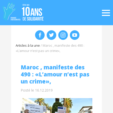
Articles à la une
/
Maroc , manifeste des 490 :
«L’amour n’est pas un crime»,
Maroc , manifeste des
490 : «L’amour n’est pas
un crime»,
Posté le 16.12.2019