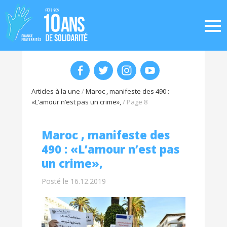
Articles à la une
/
Maroc , manifeste des 490 :
«L’amour n’est pas un crime»,
/
Page 8
Maroc , manifeste des
490 : «L’amour n’est pas
un crime»,
Posté le 16.12.2019