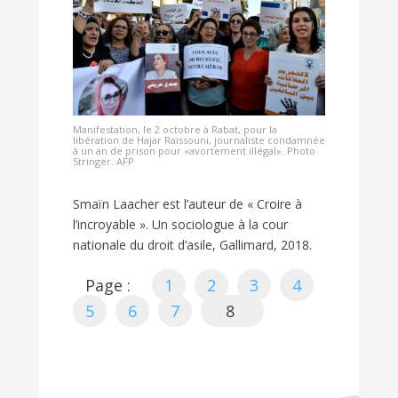
Manifestation, le 2 octobre à Rabat, pour la
libération de Hajar Raissouni, journaliste condamnée
à un an de prison pour «avortement illégal». Photo
Stringer. AFP
Smaïn Laacher est l’auteur de « Croire à
l’incroyable ». Un sociologue à la cour
nationale du droit d’asile, Gallimard, 2018.
Page :
1
2
3
4
5
6
7
8