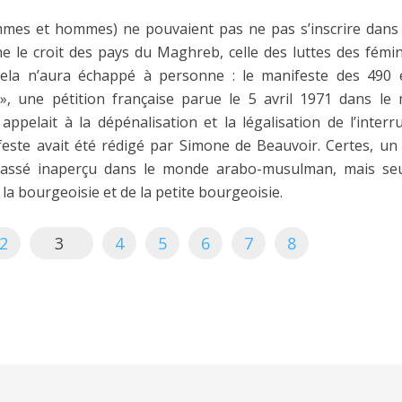
mmes et hommes) ne pouvaient pas ne pas s’inscrire dans 
e le croit des pays du Maghreb, celle des luttes des fémin
ela n’aura échappé à personne : le manifeste des 490 e
», une pétition française parue le 5 avril 1971 dans le
appelait à la dépénalisation et la légalisation de l’interr
feste avait été rédigé par Simone de Beauvoir. Certes,
assé inaperçu dans le monde arabo-musulman, mais se
la bourgeoisie et de la petite bourgeoisie.
2
3
4
5
6
7
8