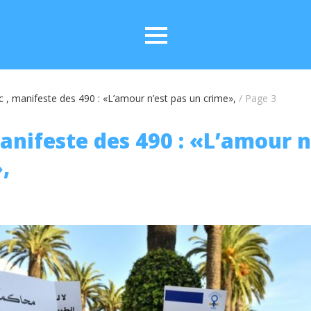
 , manifeste des 490 : «L’amour n’est pas un crime»,
/
Page 3
anifeste des 490 : «L’amour n
,