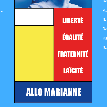
Ra
Ra
 »
Ra
Ra
Ra
Ra