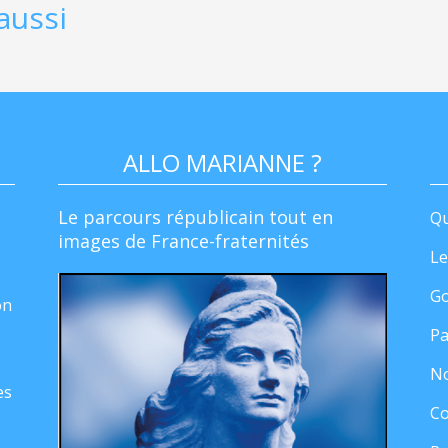
aussi
ALLO MARIANNE ?
Le parcours républicain tout en
Qu
images de France-fraternités
Le
Go
on
Pa
No
es
Co