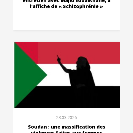
entretien avec Majid Eddaikhane, à
l’affiche de « Schizophrénie »
23.03.2026
Soudan : une massification des
violences faites aux femmes