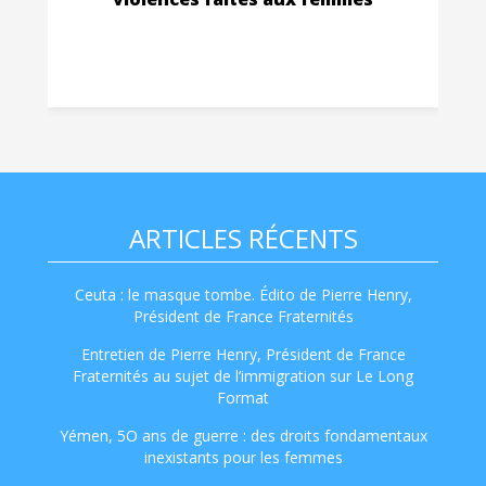
ARTICLES RÉCENTS
Ceuta : le masque tombe. Édito de Pierre Henry,
Président de France Fraternités
Entretien de Pierre Henry, Président de France
Fraternités au sujet de l’immigration sur Le Long
Format
Yémen, 5O ans de guerre : des droits fondamentaux
inexistants pour les femmes