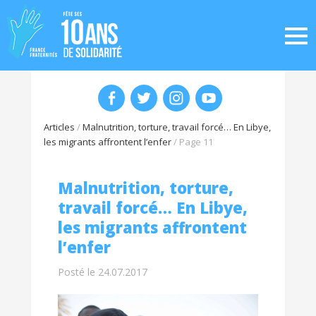
Articles
/
Malnutrition, torture, travail forcé… En Libye,
les migrants affrontent l’enfer
/
Page 11
Malnutrition, torture,
travail forcé… En Libye,
les migrants affrontent
l’enfer
Posté le 24.07.2017