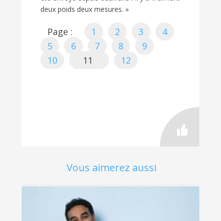
deux poids deux mesures. »
Page :
1
2
3
4
5
6
7
8
9
10
11
12
Vous aimerez aussi