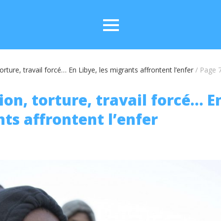
orture, travail forcé… En Libye, les migrants affrontent l’enfer
/
Page 
on, torture, travail forcé… E
ts affrontent l’enfer