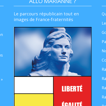
ALLO MARIANNE ?
Le parcours républicain tout en
Qu
images de France-fraternités
Le
Go
on
Pa
No
es
Co
Ra
Ra
 »
Ra
Ra