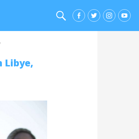
7
n Libye,