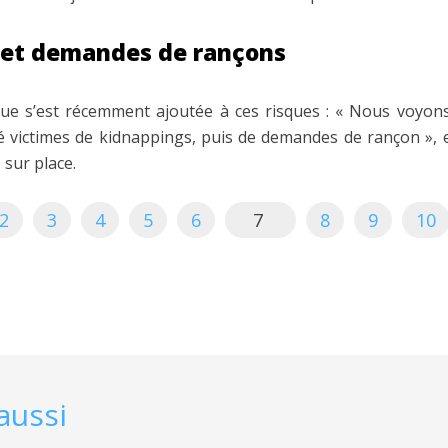
 et demandes de rançons
ue s’est récemment ajoutée à ces risques : « Nous voyon
é victimes de kidnappings, puis de demandes de rançon »,
sur place.
2
3
4
5
6
7
8
9
10
aussi