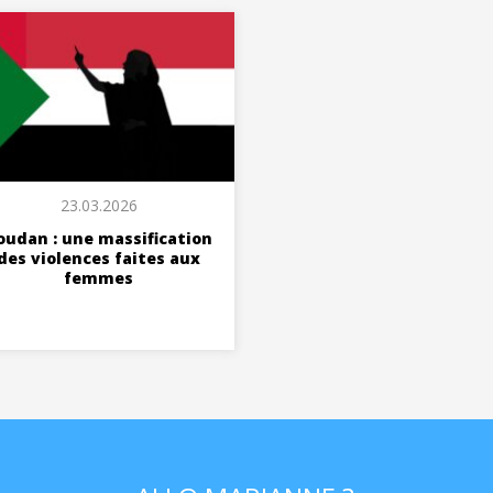
23.03.2026
oudan : une massification
des violences faites aux
femmes