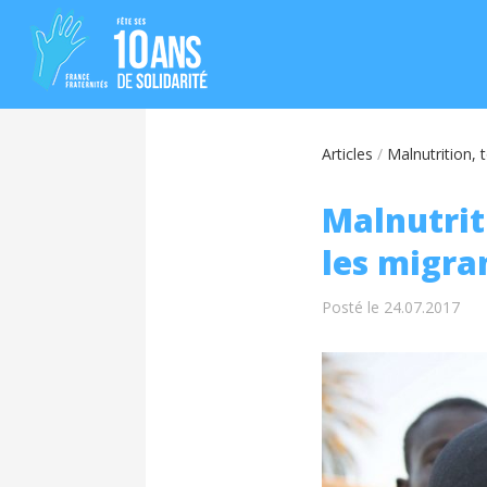
Articles
/
Malnutrition, t
Malnutriti
les migran
Posté le 24.07.2017