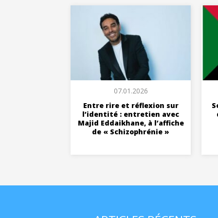
07.01.2026
Entre rire et réflexion sur
S
l’identité : entretien avec
Majid Eddaikhane, à l’affiche
de « Schizophrénie »