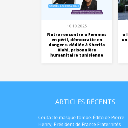
10.10.2025
Notre rencontre « Femmes
« 
en péril, démocratie en
un
danger » dédiée à Sherifa
Riahi, prisonnière
humanitaire tunisienne
ARTICLES RÉCENTS
Ceuta : le masque tombe. Édito de Pierre
Henry, Président de France Fraternités