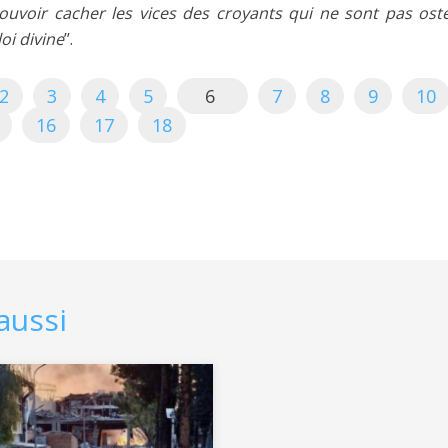
ouvoir cacher les vices des croyants qui ne sont pas ost
oi divine
’’.
2
3
4
5
6
7
8
9
10
16
17
18
aussi