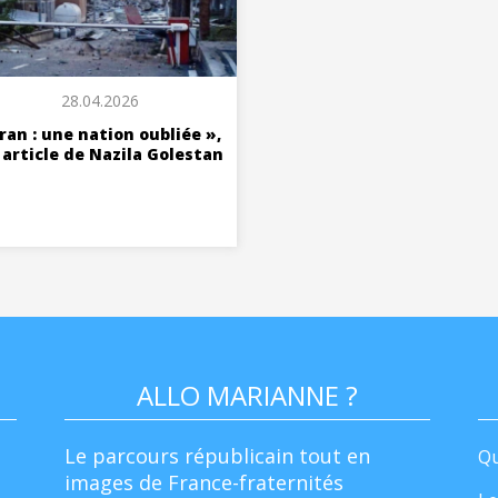
28.04.2026
Iran : une nation oubliée »,
 article de Nazila Golestan
ALLO MARIANNE ?
Le parcours républicain tout en
Qu
images de France-fraternités