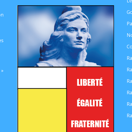
Le
Go
on
Pa
No
es
Co
Ra
Ra
 »
Ra
Ra
Ra
Ra