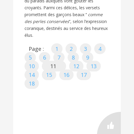
du paradis auxquels vont goûter les
croyants. Parmi ces délices, les versets
promettent des garçons beaux ‘‘
comme
des perles conservées
’’, selon l’expression
coranique, destinés au service des heureux
élus.
Page :
1
2
3
4
5
6
7
8
9
10
11
12
13
14
15
16
17
18