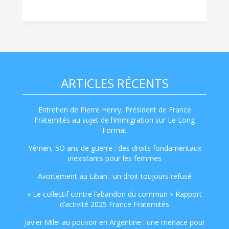
ARTICLES RÉCENTS
Entretien de Pierre Henry, Président de France
Fraternités au sujet de l’immigration sur Le Long
Format
Yémen, 5O ans de guerre : des droits fondamentaux
inexistants pour les femmes
Avortement au Liban : un droit toujours refusé
« Le collectif contre l’abandon du commun » Rapport
d’activité 2025 France Fraternités
Javier Milei au pouvoir en Argentine : une menace pour