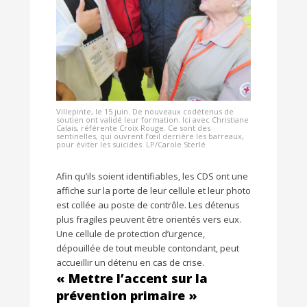
Villepinte, le 15 juin. De nouveaux codétenus de
soutien ont validé leur formation. Ici avec Christiane
Calais, référente Croix Rouge. Ce sont des
sentinelles, qui ouvrent l’œil derrière les barreaux,
pour éviter les suicides. LP/Carole Sterlé
Afin qu’ils soient identifiables, les CDS ont une
affiche sur la porte de leur cellule et leur photo
est collée au poste de contrôle. Les détenus
plus fragiles peuvent être orientés vers eux.
Une cellule de protection d’urgence,
dépouillée de tout meuble contondant, peut
accueillir un détenu en cas de crise.
« Mettre l’accent sur la
prévention primaire »