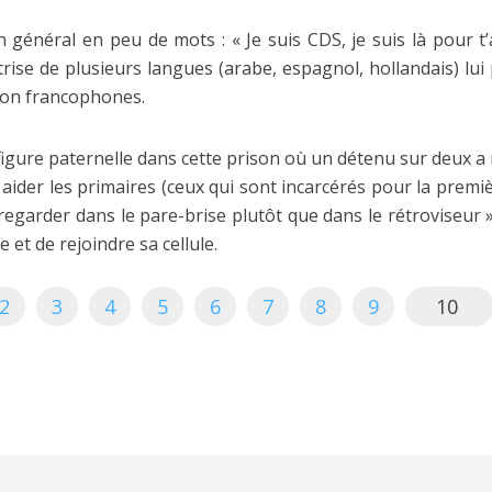
 général en peu de mots : « Je suis CDS, je suis là pour t’
rise de plusieurs langues (arabe, espagnol, hollandais) lu
non francophones.
 figure paternelle dans cette prison où un détenu sur deux a 
 aider les primaires (ceux qui sont incarcérés pour la premiè
 regarder dans le pare-brise plutôt que dans le rétroviseur »,
 et de rejoindre sa cellule.
2
3
4
5
6
7
8
9
10