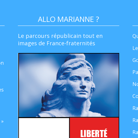
ALLO MARIANNE ?
Le parcours républicain tout en
Qu
images de France-fraternités
Le
Go
on
Pa
No
es
Co
Ra
Ra
 »
Ra