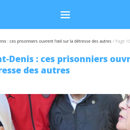
nis : ces prisonniers ouvrent l’œil sur la détresse des autres
/
Page 1
t-Denis : ces prisonniers ouvr
resse des autres