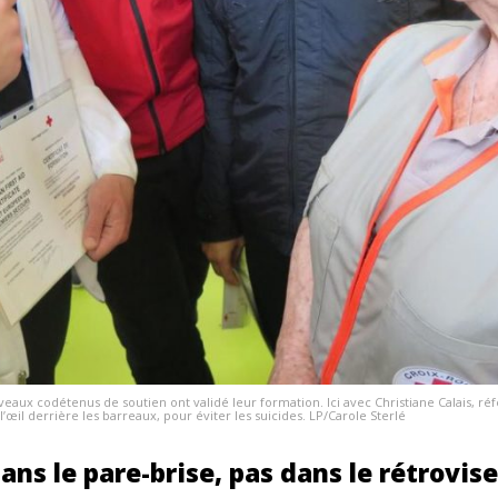
ouveaux codétenus de soutien ont validé leur formation. Ici avec Christiane Calais, r
l’œil derrière les barreaux, pour éviter les suicides. LP/Carole Sterlé
ns le pare-brise, pas dans le rétrovise