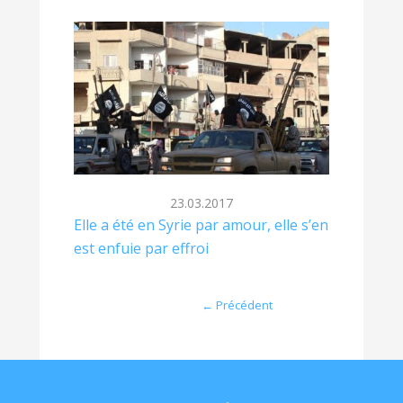
23.03.2017
Elle a été en Syrie par amour, elle s’en
est enfuie par effroi
Post navigation
←
Précédent