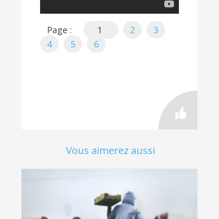
Page :
1
2
3
4
5
6
Vous aimerez aussi