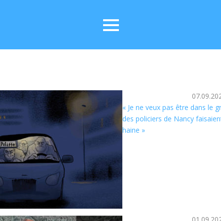
07.09.20
« Je ne veux pas être dans le 
des policiers de Nancy faisaien
haine »
01.09.20