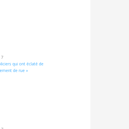
17
liciers qui ont éclaté de
èlement de rue »