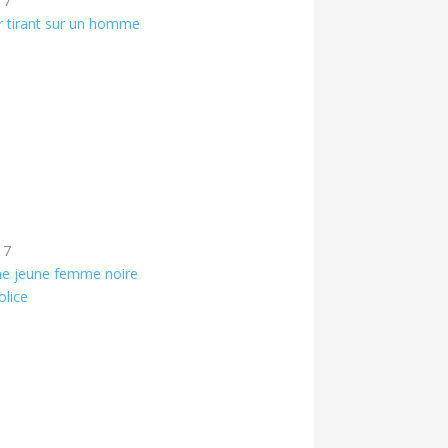
17
er tirant sur un homme
17
une jeune femme noire
olice