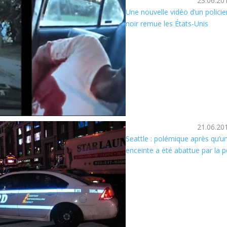
23.06.20
Une nouvelle vidéo d’un polici
noir remue les États-Unis
21.06.20
Seattle : polémique après qu’
enceinte a été abattue par la p