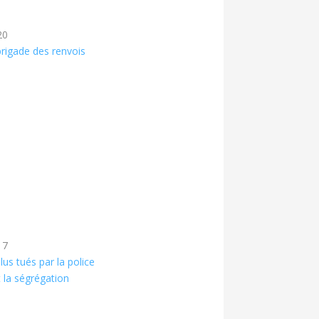
20
rigade des renvois
17
lus tués par la police
t la ségrégation