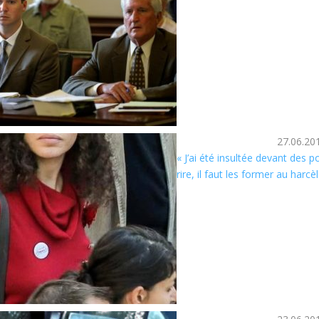
27.06.20
« J’ai été insultée devant des po
rire, il faut les former au harc