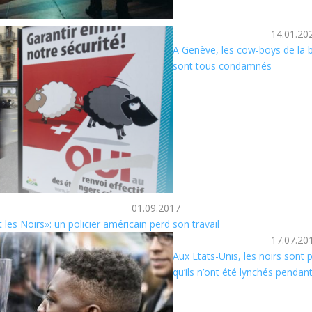
14.01.20
A Genève, les cow-boys de la b
sont tous condamnés
01.09.2017
es Noirs»: un policier américain perd son travail
17.07.20
Aux Etats-Unis, les noirs sont p
qu’ils n’ont été lynchés pendan