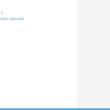
17
olice nationale