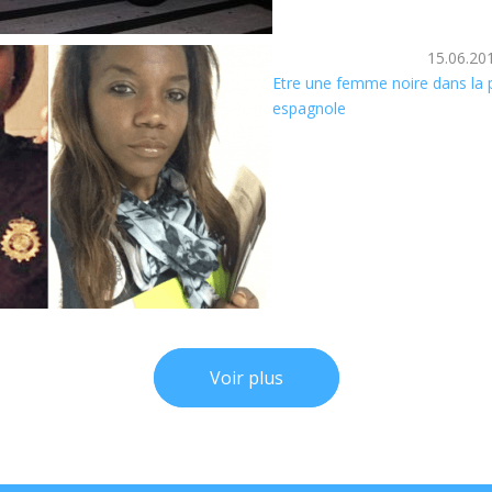
15.06.20
Etre une femme noire dans la p
espagnole
Voir plus