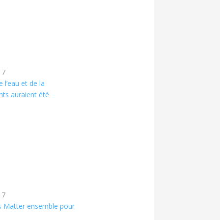
17
 l’eau et de la
nts auraient été
17
es Matter ensemble pour