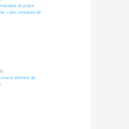
mandant de police
fer » des centaines de
20
e comme élément de
»