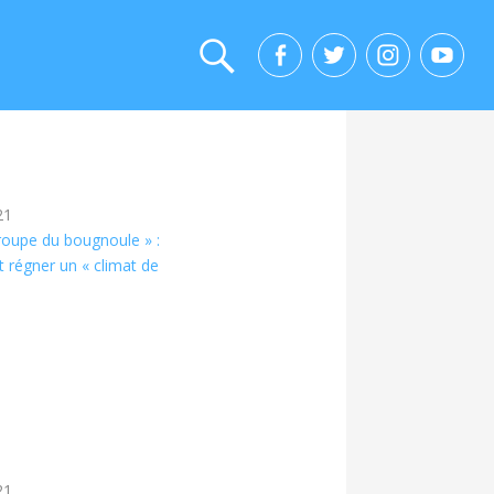
21
groupe du bougnoule » :
t régner un « climat de
21