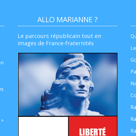
ALLO MARIANNE ?
Le parcours républicain tout en
Qu
images de France-fraternités
Le
Go
on
Pa
No
es
Co
Ra
Ra
 »
Ra