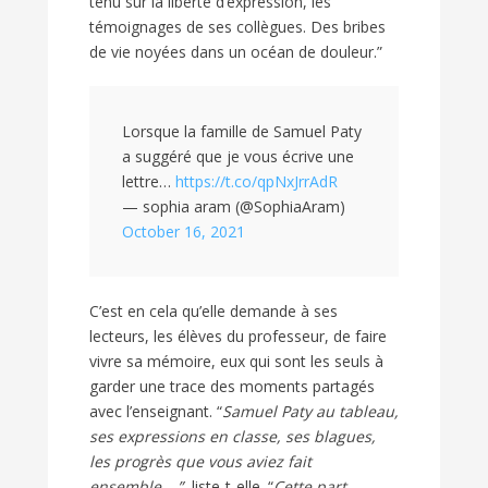
tenu sur la liberté d’expression, les
témoignages de ses collègues. Des bribes
de vie noyées dans un océan de douleur.”
Lorsque la famille de Samuel Paty
a suggéré que je vous écrive une
lettre…
https://t.co/qpNxJrrAdR
— sophia aram (@SophiaAram)
October 16, 2021
C’est en cela qu’elle demande à ses
lecteurs, les élèves du professeur, de faire
vivre sa mémoire, eux qui sont les seuls à
garder une trace des moments partagés
avec l’enseignant. “
Samuel Paty au tableau,
ses expressions en classe, ses blagues,
les progrès que vous aviez fait
ensemble….”
, liste-t-elle. “
Cette part