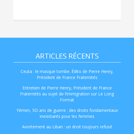
ARTICLES RÉCENTS
Ceuta : le masque tombe. Édito de Pierre Henry,
Président de France Fraternités
Entretien de Pierre Henry, Président de France
Fraternités au sujet de l’immigration sur Le Long
Format
Yémen, 5O ans de guerre : des droits fondamentaux
inexistants pour les femmes
Avortement au Liban : un droit toujours refusé