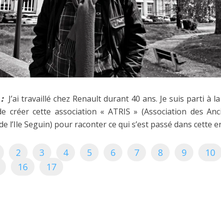
:
J’ai travaillé chez Renault durant 40 ans. Je suis parti à l
e créer cette association « ATRIS » (Association des Anc
de l’Ile Seguin) pour raconter ce qui s’est passé dans cette e
2
3
4
5
6
7
8
9
10
16
17