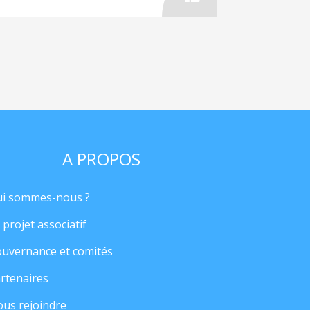
A PROPOS
i sommes-nous ?
 projet associatif
uvernance et comités
rtenaires
us rejoindre