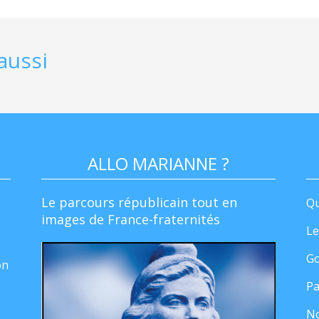
aussi
ALLO MARIANNE ?
Le parcours républicain tout en
Qu
images de France-fraternités
Le
Go
on
Pa
No