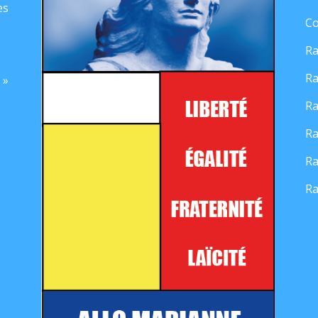
es
Co
Ra
Ra
 »
Ra
Ra
Ra
Ra