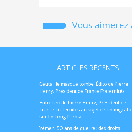
Vous aimerez 
ARTICLES RÉCENTS
Ceuta : le masque tombe. Édito de Pierre
Henry, Président de France Fraternités
Entretien de Pierre Henry, Président de
France Fraternités au sujet de l’immigrati
sur Le Long Format
Yémen, 5O ans de guerre : des droits