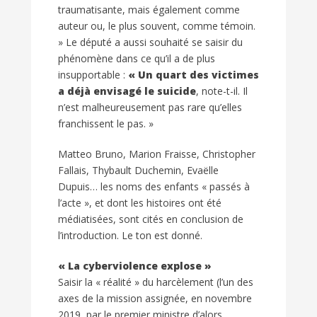
traumatisante, mais également comme
auteur ou, le plus souvent, comme témoin.
» Le député a aussi souhaité se saisir du
phénomène dans ce qu’il a de plus
insupportable :
« Un quart des victimes
a déjà envisagé le suicide
, note-t-il. Il
n’est malheureusement pas rare qu’elles
franchissent le pas. »
Matteo Bruno, Marion Fraisse, Christopher
Fallais, Thybault Duchemin, Evaëlle
Dupuis… les noms des enfants « passés à
l’acte », et dont les histoires ont été
médiatisées, sont cités en conclusion de
l’introduction. Le ton est donné.
« La cyberviolence explose »
Saisir la « réalité » du harcèlement (l’un des
axes de la mission assignée, en novembre
2019, par le premier ministre d’alors,