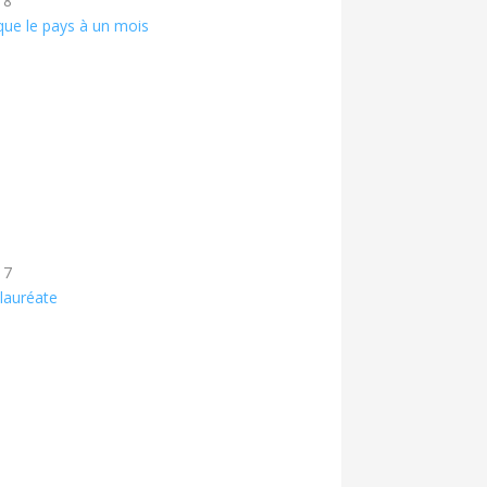
18
oque le pays à un mois
17
lauréate