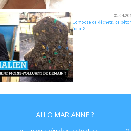
05.04.20
Composé de déchets, ce béton s
futur ?
ALLO MARIANNE ?
Le parcours républicain tout en
Qu