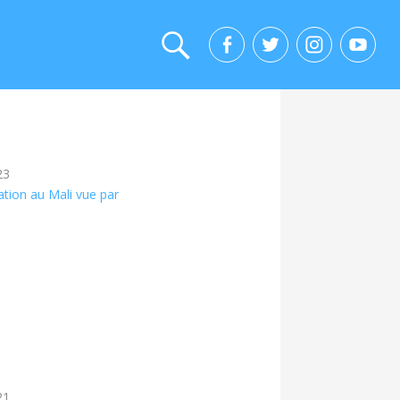
23
ation au Mali vue par
21