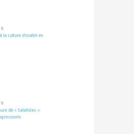
19
 la culture d’oralité en
19
ure de « Salafistes »:
expression!»