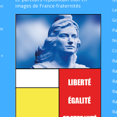
images de France-fraternités
on
Le
Go
es
Pa
No
Co
 »
Ra
Ra
Ra
Ra
Ra
Ra