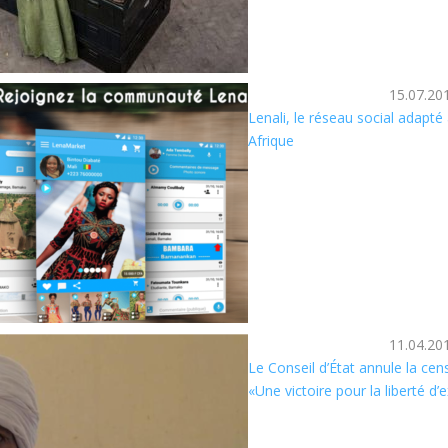
15.07.20
Lenali, le réseau social adapté à
Afrique
11.04.20
Le Conseil d’État annule la cens
«Une victoire pour la liberté d’