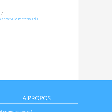
17
erait-il le matériau du
A PROPOS
i sommes-nous ?