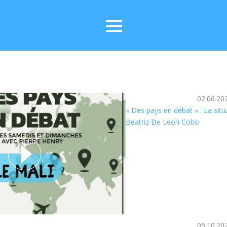
02.06.20
« Des pays en débat » : La situ
Beatriz De Leon Cobo
05.10.20