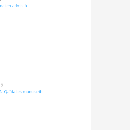
malien admis à
19
’Al-Qaïda les manuscrits