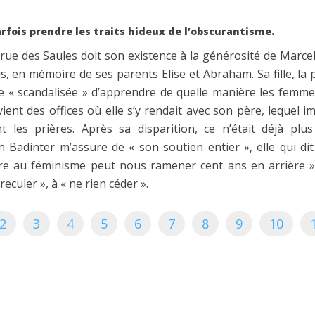
rfois prendre les traits hideux de l’obscurantisme.
rue des Saules doit son existence à la générosité de Marcel
s, en mémoire de ses parents Elise et Abraham. Sa fille, la
re « scandalisée » d’apprendre de quelle manière les femme
vient des offices où elle s’y rendait avec son père, lequel i
 les prières. Après sa disparition, ce n’était déjà plu
th Badinter m’assure de « son soutien entier », elle qui di
e au féminisme peut nous ramener cent ans en arrière ». 
reculer », à « ne rien céder ».
2
3
4
5
6
7
8
9
10