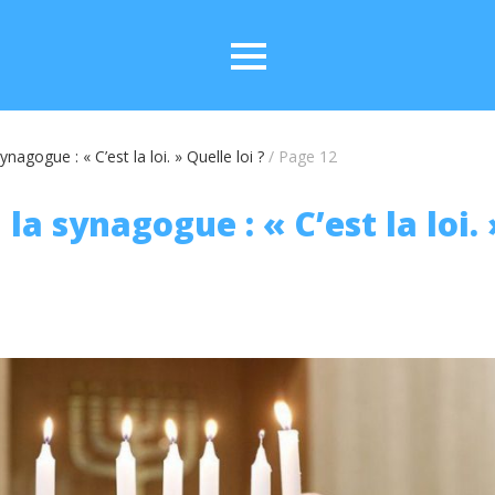
nagogue : « C’est la loi. » Quelle loi ?
/
Page 12
la synagogue : « C’est la loi.