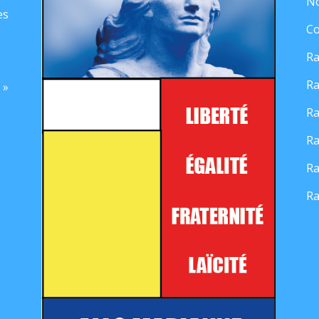
No
es
Co
Ra
Ra
 »
Ra
Ra
Ra
Ra