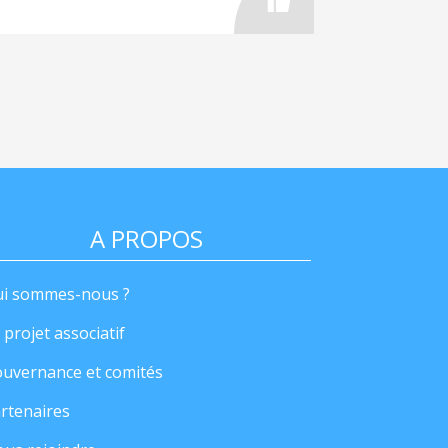
A PROPOS
i sommes-nous ?
 projet associatif
uvernance et comités
rtenaires