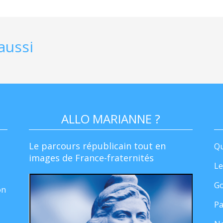
aussi
ALLO MARIANNE ?
Le parcours républicain tout en
Qu
images de France-fraternités
Le
Go
on
Pa