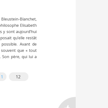
 Bleustein-Blanchet,
 philosophe Elisabeth
s y sont aujourd’hui
mposait qu’elle restât
s possible. Avant de
t souvent que « tout
Son père, qui lui a
11
12