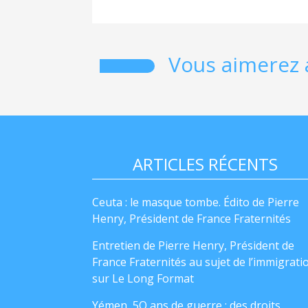
Vous aimerez 
ARTICLES RÉCENTS
Ceuta : le masque tombe. Édito de Pierre
Henry, Président de France Fraternités
Entretien de Pierre Henry, Président de
France Fraternités au sujet de l’immigrati
sur Le Long Format
Yémen, 5O ans de guerre : des droits