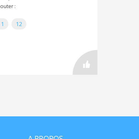
jouter :
11
12
A PROPOS