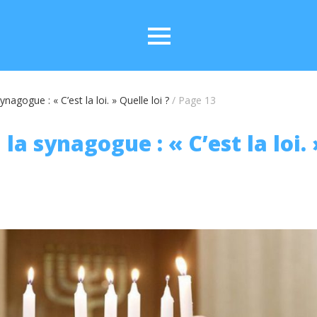
nagogue : « C’est la loi. » Quelle loi ?
/
Page 13
la synagogue : « C’est la loi.