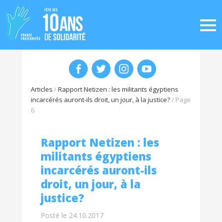
Articles
/
Rapport Netizen : les militants égyptiens
incarcérés auront-ils droit, un jour, à la justice?
/
Page
6
Rapport Netizen : les
militants égyptiens
incarcérés auront-ils
droit, un jour, à la
justice?
Posté le 24.10.2017