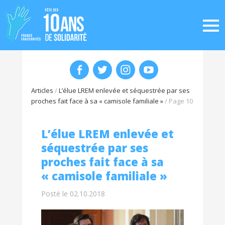
Articles
/
L’élue LREM enlevée et séquestrée par ses
proches fait face à sa « camisole familiale »
/
Page 10
L’élue LREM enlevée et
séquestrée par ses
proches fait face à sa
« camisole familiale »
Posté le 02.10.2018