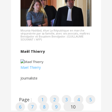
Mounia Haddad, élue La République en marche
séquestrée par sa famille, avec ses avocats, maîtres
Bendjador et Boualem Bendjador. (GUILLAUME
SOUVANT / AFP)
Maël Thierry
Mael Thierry
Journaliste
Page :
1
2
3
4
5
6
7
8
9
10