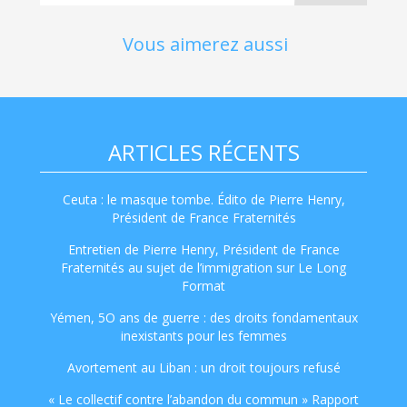
Vous aimerez aussi
ARTICLES RÉCENTS
Ceuta : le masque tombe. Édito de Pierre Henry,
Président de France Fraternités
Entretien de Pierre Henry, Président de France
Fraternités au sujet de l’immigration sur Le Long
Format
Yémen, 5O ans de guerre : des droits fondamentaux
inexistants pour les femmes
Avortement au Liban : un droit toujours refusé
« Le collectif contre l’abandon du commun » Rapport