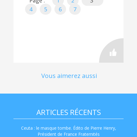
Page :
1
2
3
4
5
6
7
Vous aimerez aussi
ARTICLES RÉCENTS
Ceuta : le masque tombe. Édito de Pierre Henry,
Président de France Fraternités