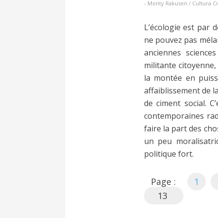
- Monty Rakusen / Cultura Cr
L’écologie est par dé
ne pouvez pas mélange
anciennes sciences
militante citoyenne,
la montée en puiss
affaiblissement de la
de ciment social. C’
contemporaines radi
faire la part des ch
un peu moralisatri
politique fort.
Page :
1
13