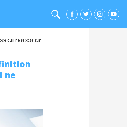
ppose qu’il ne repose sur
finition
l ne