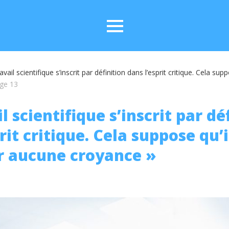
ravail scientifique s’inscrit par définition dans l’esprit critique. Cela su
ge 13
il scientifique s’inscrit par dé
rit critique. Cela suppose qu’i
r aucune croyance »