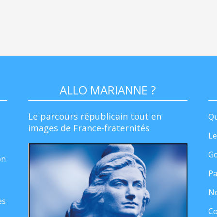
ALLO MARIANNE ?
Le parcours républicain tout en
Qu
images de France-fraternités
Le
Go
on
Pa
No
es
Co