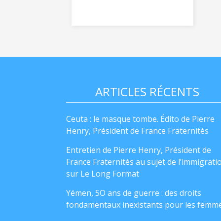
ARTICLES RÉCENTS
Ceuta : le masque tombe. Édito de Pierre
Henry, Président de France Fraternités
Entretien de Pierre Henry, Président de
France Fraternités au sujet de l’immigrati
sur Le Long Format
Yémen, 5O ans de guerre : des droits
fondamentaux inexistants pour les femm