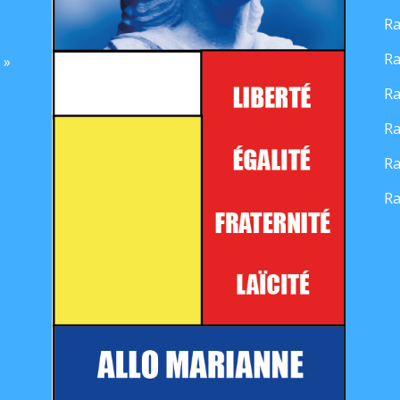
Ra
Ra
 »
Ra
Ra
Ra
Ra