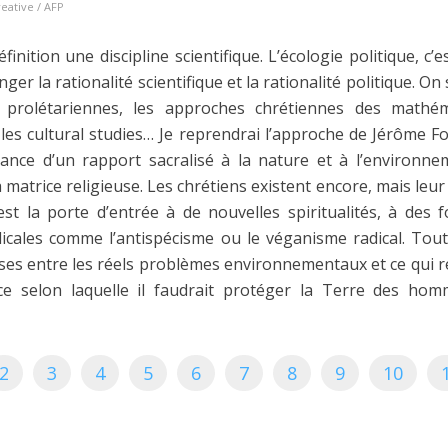
eative / AFP
finition une discipline scientifique. L’écologie politique, c
r la rationalité scientifique et la rationalité politique. On
 prolétariennes, les approches chrétiennes des mathém
 les cultural studies… Je reprendrai l’approche de Jérôme F
ance d’un rapport sacralisé à la nature et à l’environne
 matrice religieuse. Les chrétiens existent encore, mais leur
est la porte d’entrée à de nouvelles spiritualités, à des 
cales comme l’antispécisme ou le véganisme radical. Toute 
oses entre les réels problèmes environnementaux et ce qui 
ce selon laquelle il faudrait protéger la Terre des hom
2
3
4
5
6
7
8
9
10