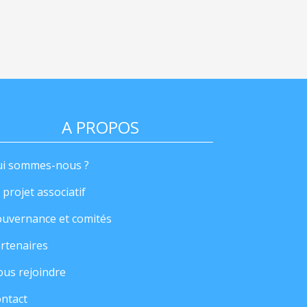
A PROPOS
i sommes-nous ?
 projet associatif
uvernance et comités
rtenaires
us rejoindre
ntact