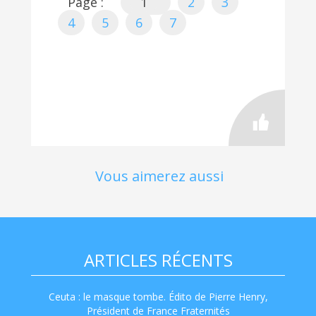
Page :
1
2
3
4
5
6
7
Vous aimerez aussi
ARTICLES RÉCENTS
Ceuta : le masque tombe. Édito de Pierre Henry,
Président de France Fraternités