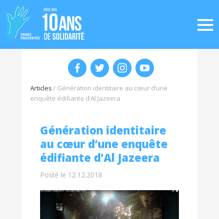
Articles
/
Génération identitaire au cœur d’une
enquête édifiante d’Al Jazeera
Génération identitaire
au cœur d’une enquête
édifiante d’Al Jazeera
Posté le 12.12.2018