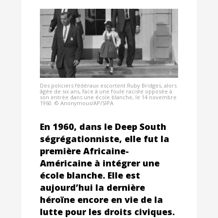
Des policiers fédéraux escortent Ruby Bridges, alors
âgée de six ans, face à une foule raciste opposée à
son entrée dans une école blanche, le 14 novembre
1960. © Anonymous/AP/SIPA
En 1960, dans le Deep South
ségrégationniste, elle fut la
première Africaine-
Américaine à intégrer une
école blanche. Elle est
aujourd’hui la dernière
héroïne encore en vie de la
lutte pour les droits civiques.