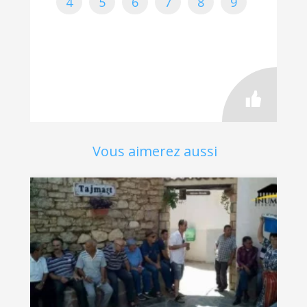
4
5
6
7
8
9
Vous aimerez aussi