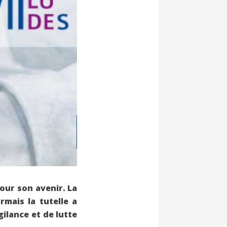
pour son avenir. La
mais la tutelle a
gilance et de lutte