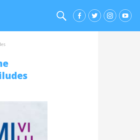
des
ne
iludes