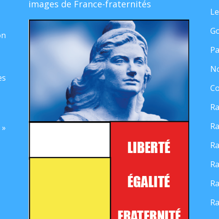
images de France-fraternités
Le
Go
on
Pa
No
es
Co
Ra
Ra
 »
Ra
Ra
Ra
Ra