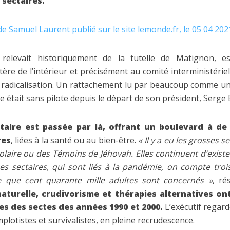
 sectaires.
 de Samuel Laurent publié sur le site lemonde.fr, le 05 04 202
relevait historiquement de la tutelle de Matignon, es
stère de l’intérieur et précisément au comité interministérie
 radicalisation. Un rattachement lu par beaucoup comme une
re était sans pilote depuis le départ de son président, Serge 
itaire est passée par là, offrant un boulevard à d
res
, liées à la santé ou au bien-être.
« Il y a eu les grosses s
laire ou des Témoins de Jéhovah. Elles continuent d’existe
 sectaires, qui sont liés à la pandémie, on compte troi
 que cent quarante mille adultes sont concernés »
, r
aturelle, crudivorisme et thérapies alternatives ont 
es des sectes des années 1990 et 2000.
L’exécutif regar
otistes et survivalistes, en pleine recrudescence.