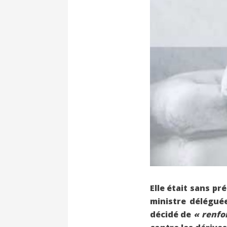
Elle était sans pr
ministre délégué
décidé de
« renfo