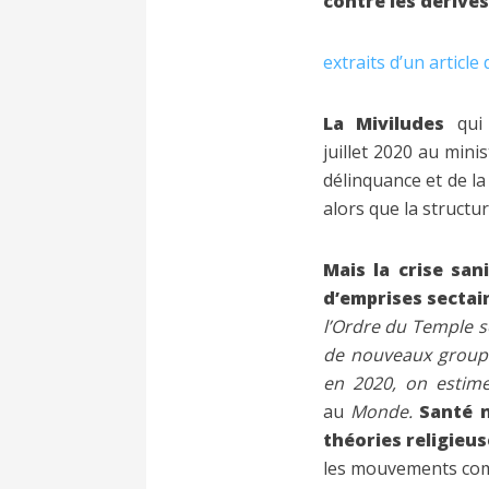
contre les dérives
extraits d’un article
La Miviludes
qui 
juillet 2020 au mini
délinquance et de la
alors que la structu
Mais la crise san
d’emprises sectai
l’Ordre du Temple so
de nouveaux groupes
en 2020, on estime
au
Monde.
Santé n
théories religieus
les mouvements compl