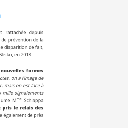
1
t rattachée depuis
l de prévention de la
 disparition de fait,
Blisko, en 2018.
e nouvelles formes
ectes, on a l’image de
r, mais on est face à
s mille signalements
me
ésume
M
Schiappa
pris le relais des
de également de près