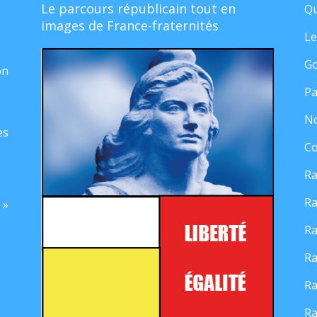
Le parcours républicain tout en
Qu
images de France-fraternités
Le
Go
on
Pa
No
es
Co
Ra
Ra
 »
Ra
Ra
Ra
Ra