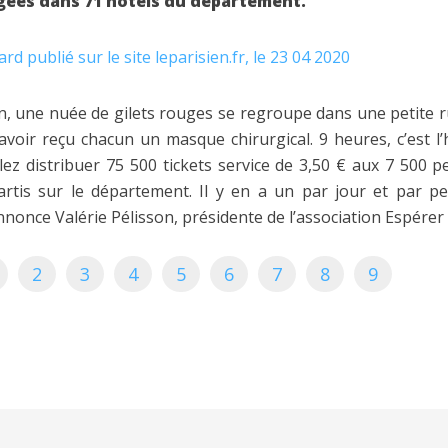
gées dans 71 hôtels du département.
ard publié sur le site leparisien.fr, le 23 04 2020
n, une nuée de gilets rouges se regroupe dans une petite 
avoir reçu chacun un masque chirurgical. 9 heures, c’est l’
llez distribuer 75 500 tickets service de 3,50 € aux 7 500
artis sur le département. Il y en a un par jour et par p
nnonce Valérie Pélisson, présidente de l’association Espérer 
2
3
4
5
6
7
8
9