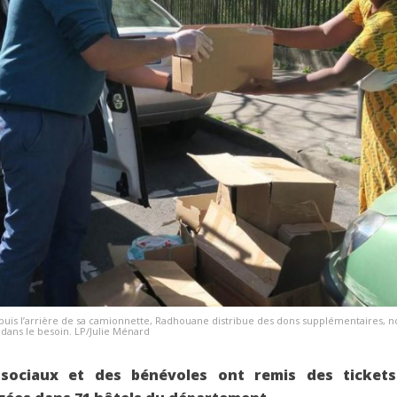
epuis l’arrière de sa camionnette, Radhouane distribue des dons supplémentaires,
es dans le besoin. LP/Julie Ménard
s sociaux et des bénévoles ont remis des tickets