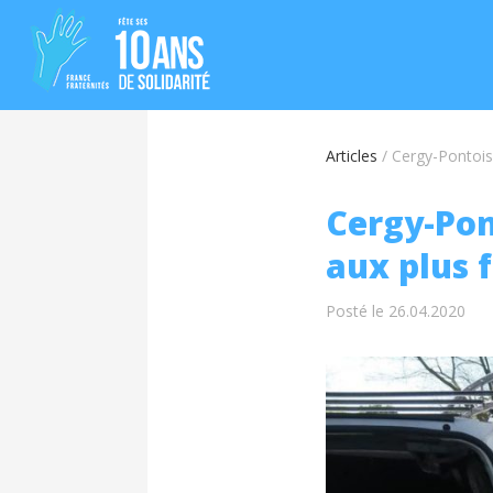
Articles
/
Cergy-Pontoise
Cergy-Pont
aux plus f
Posté le 26.04.2020