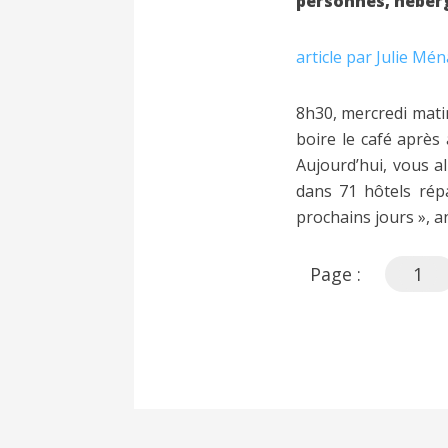
personnes, héber
article par Julie Mén
8h30, mercredi mati
boire le café après 
Aujourd’hui, vous a
dans 71 hôtels rép
prochains jours », a
Page :
1