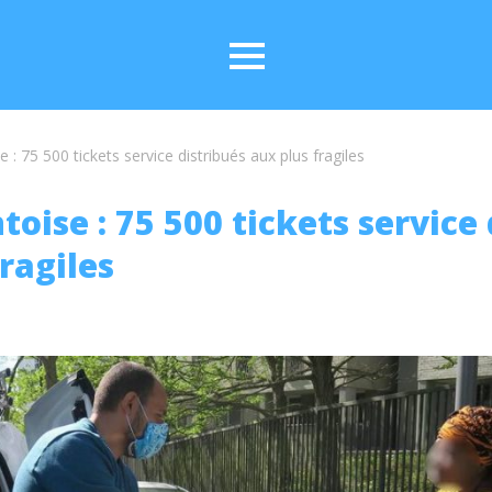
 : 75 500 tickets service distribués aux plus fragiles
oise : 75 500 tickets service 
ragiles