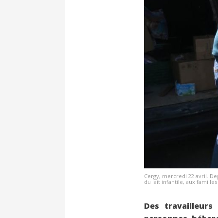
Cergy, mercredi 22 avril. D
du lait infantile, aux famill
Des travailleur