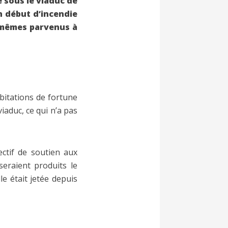
 sous le viaduc de
n début d’incendie
x-mêmes parvenus à
abitations de fortune
viaduc, ce qui n’a pas
ctif de soutien aux
seraient produits le
le était jetée depuis