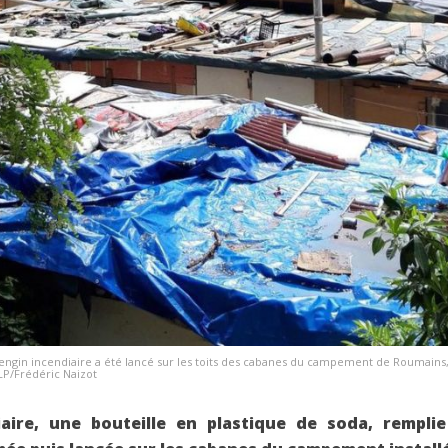
 engin incendiaire a été lancé sur les toits des cabanes du campement de Roumains,
LP/Frédéric Naizot
aire, une bouteille en plastique de soda, rempli