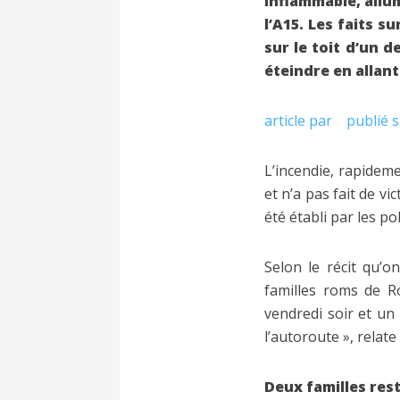
inflammable, allu
l’A15. Les faits 
sur le toit d’un 
éteindre en allant
article par publié su
L’incendie, rapideme
et n’a pas fait de vi
été établi par les po
Selon le récit qu’
familles roms de Ro
vendredi soir et un 
l’autoroute », relat
Deux familles res