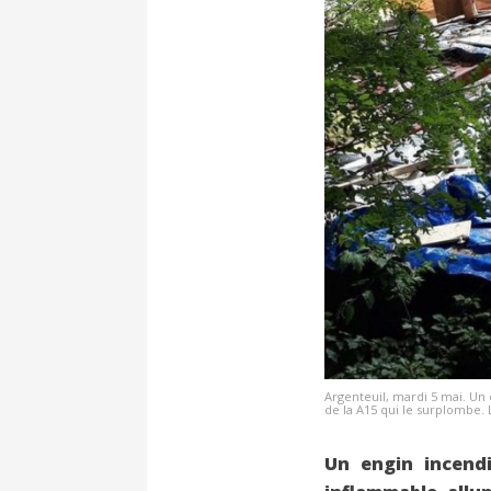
Argenteuil, mardi 5 mai. Un
de la A15 qui le surplombe. 
Un engin incendi