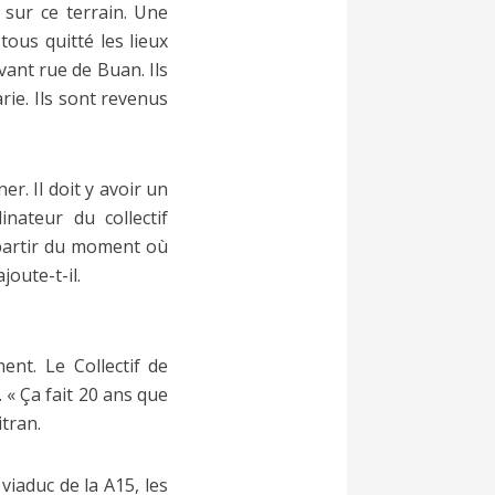
sur ce terrain. Une
ous quitté les lieux
vant rue de Buan. Ils
rie. Ils sont revenus
er. Il doit y avoir un
inateur du collectif
 partir du moment où
joute-t-il.
ent. Le Collectif de
. « Ça fait 20 ans que
itran.
viaduc de la A15, les