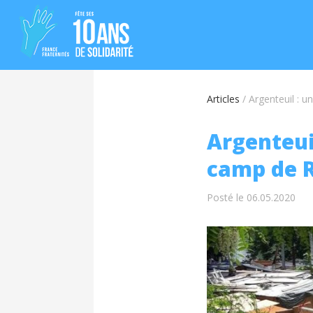
Articles
/
Argenteuil : u
Argenteuil
camp de R
Posté le 06.05.2020