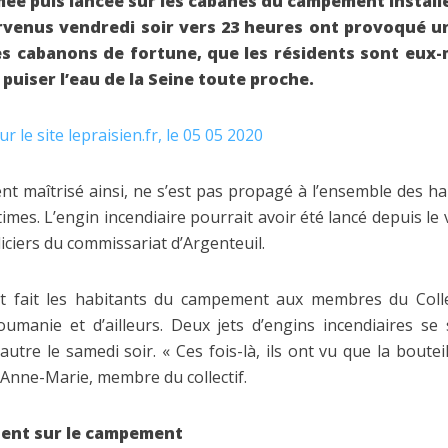
mée puis lancée sur les cabanes du campement installé
survenus vendredi soir vers 23 heures ont provoqué u
des cabanons de fortune, que les résidents sont eu
 puiser l’eau de la Seine toute proche.
r le site lepraisien.fr, le 05 05 2020
nt maîtrisé ainsi, ne s’est pas propagé à l’ensemble des h
ctimes. L’engin incendiaire pourrait avoir été lancé depuis le 
liciers du commissariat d’Argenteuil.
ont fait les habitants du campement aux membres du Colle
umanie et d’ailleurs. Deux jets d’engins incendiaires se 
autre le samedi soir. « Ces fois-là, ils ont vu que la bouteil
e Anne-Marie, membre du collectif.
tent sur le campement