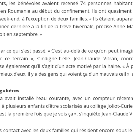
ts, les bénévoles avaient recensé 74 personnes habitant 
e en Roumanie au début du confinement. Ils ont quasiment t
eek-end, à l’exception de deux familles. « Ils étaient aupara
nnée dernière à la fin de la trêve hivernale, précise Anne-Ma
roit en septembre. »
ar ce qui s’est passé. « C’est au-delà de ce qu’on peut imagin
ce terrain », s’indigne-t-elle. Jean-Claude Vitran, coord
 également qu’il s’agit d’un acte motivé par la haine. « À
eux d’eux, il y a des gens qui voient ça d’un mauvais œil », a
gulières
ia avait installé l’eau courante, avec un compteur récemm
à plusieurs enfants d’être scolarisés au collège Joliot-Curie
est la première fois que je vois ça », s’inquiète Jean-Claude V
is contact avec les deux familles qui résident encore sous le 