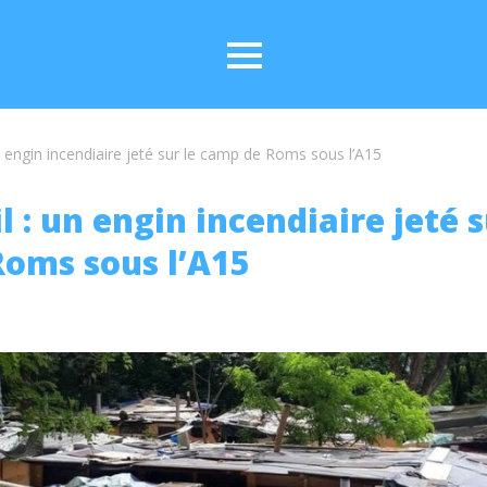
n engin incendiaire jeté sur le camp de Roms sous l’A15
 : un engin incendiaire jeté s
oms sous l’A15