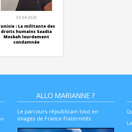
03.04.2026
unisie : La militante des
droits humains Saadia
Mosbah lourdement
condamnée
ALLO MARIANNE ?
Le parcours républicain tout en
Qu
images de France-fraternités
on
Le