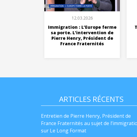
12.03.2026
Immigration : L’Europe ferme
T
sa porte. L’intervention de
Pierre Henry, Président de
France Fraternités
ARTICLES RÉCENTS
Entretien de Pierre Henry, Président de
France Fraternités au sujet de l’immigrati
sur Le Long Format