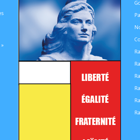
Go
es
Pa
No
Co
 »
Ra
Ra
Ra
Ra
Ra
Ra