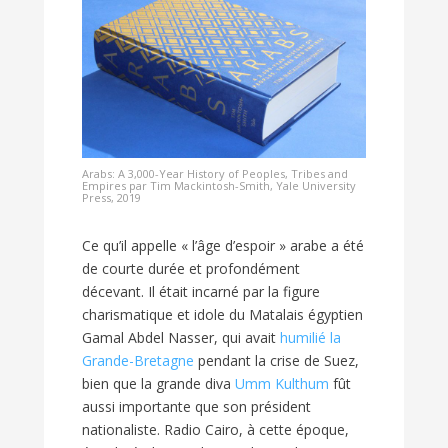
Arabs: A 3,000-Year History of Peoples, Tribes and
Empires par Tim Mackintosh-Smith, Yale University
Press, 2019
Ce qu’il appelle « l’âge d’espoir » arabe a été
de courte durée et profondément
décevant. Il était incarné par la figure
charismatique et idole du Matalais égyptien
Gamal Abdel Nasser, qui avait
humilié la
Grande-Bretagne
pendant la crise de Suez,
bien que la grande diva
Umm Kulthum
fût
aussi importante que son président
nationaliste. Radio Cairo, à cette époque,