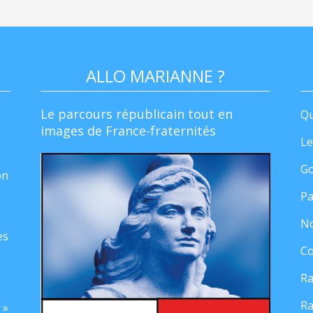
ALLO MARIANNE ?
Le parcours républicain tout en
Qu
images de France-fraternités
Le
Go
on
Pa
No
es
Co
Ra
Ra
 »