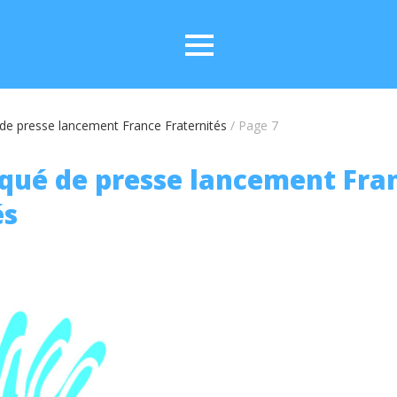
e presse lancement France Fraternités
/
Page 7
ué de presse lancement Fra
és