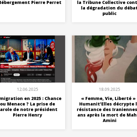
Hébergement Pierre Perret
la Tribune Collective con
la dégradation du déba
public
12.06.2025
18.09.2025
migration en 2025 : Chance
« Femme, Vie, Liberté » 
ou Menace ? La prise de
Humanit’Elles décrypte 
arole de notre président
résistance des Iraniennes
Pierre Henry
ans après la mort de Mah
Amini