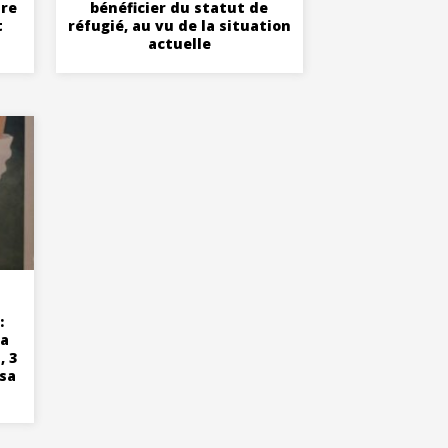
tre
bénéficier du statut de
t
réfugié, au vu de la situation
actuelle
:
la
, 3
sa