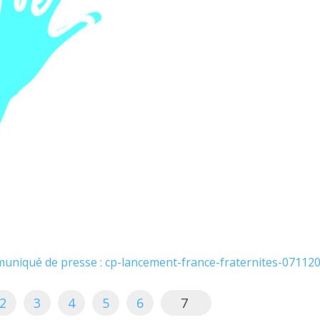
uniqué de presse : cp-lancement-france-fraternites-07112
2
3
4
5
6
7