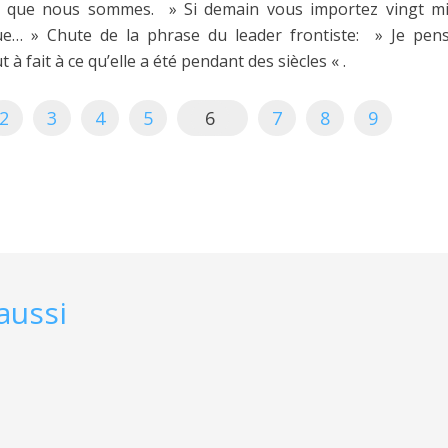
e que nous sommes. » Si demain vous importez vingt mill
ue… » Chute de la phrase du leader frontiste: » Je pen
à fait à ce qu’elle a été pendant des siècles « .
2
3
4
5
6
7
8
9
aussi