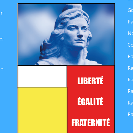
Go
on
Pa
No
es
Co
Ra
Ra
 »
Ra
Ra
Ra
Ra