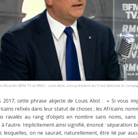
ues Bourdin (BFM TV et RMC) : Louis Aliot, vice-président du Front National et comp
 2017, cette phrase abjecte de Louis Aliot : » Si vous imp
fricains refixés dans leur statut de choses ; les Africains n
ins ravalés au rang d’objets en nombre sans noms, sans 
à l’autre. Implicitement ainsi signifié, énoncé : séparation 
c lesquelles, on ne saurait, naturellement, être lié par au