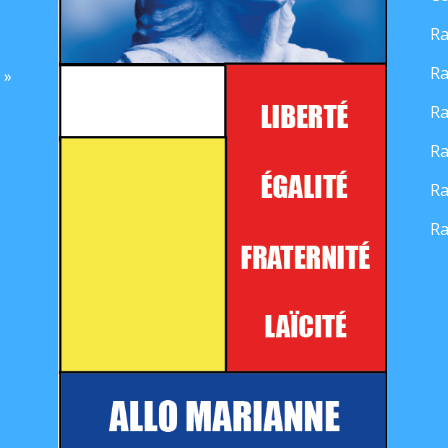
Ra
Ra
 »
Ra
Ra
Ra
Ra