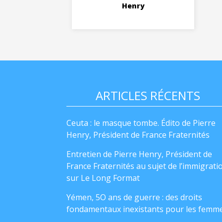
Henry
ARTICLES RÉCENTS
Ceuta : le masque tombe. Édito de Pierre
Henry, Président de France Fraternités
Entretien de Pierre Henry, Président de
France Fraternités au sujet de l’immigrati
sur Le Long Format
Yémen, 5O ans de guerre : des droits
fondamentaux inexistants pour les femm