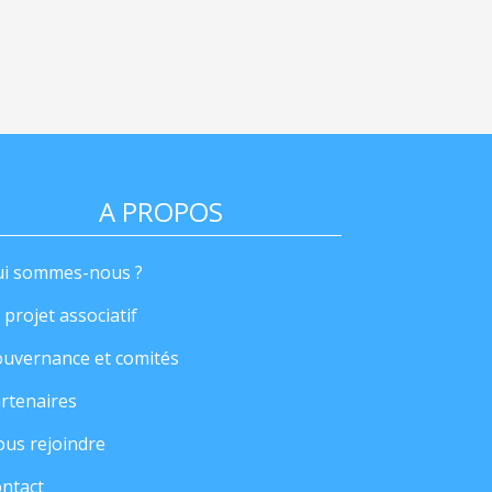
A PROPOS
i sommes-nous ?
 projet associatif
uvernance et comités
rtenaires
us rejoindre
ntact