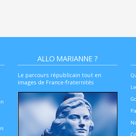
ALLO MARIANNE ?
Le parcours républicain tout en
Qu
images de France-fraternités
Le
Go
on
Pa
No
es
Co