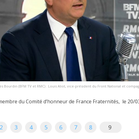
ues Bourdin (BFM TV et RMC) : Louis Aliot, vice-président du Front National et comp
 membre du Comité d’honneur de France Fraternités, le 20/0
2
3
4
5
6
7
8
9