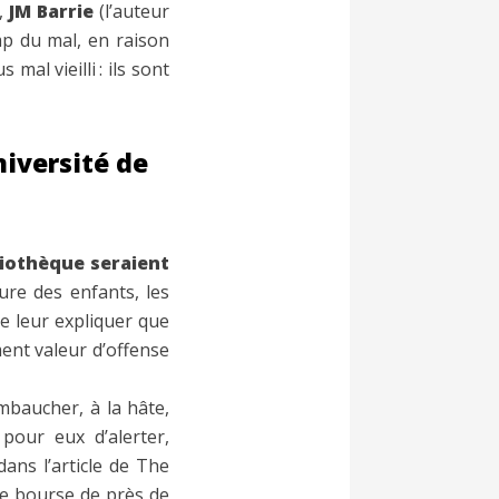
,
JM Barrie
(l’auteur
p du mal, en raison
mal vieilli : ils sont
niversité de
liothèque seraient
ure des enfants, les
e leur expliquer que
ment valeur d’offense
embaucher, à la hâte,
pour eux d’alerter,
dans l’article de The
une bourse de près de