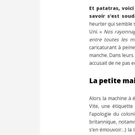
Et patatras, voic
savoir s’est sou
heurter qui semble 
Uni. «
Nos rayonnag
entre toutes les m
caricaturant à pein
manche. Dans leurs b
accusait de ne pas e
La petite mai
Alors la machine à é
Vite, une étiquette
l’apologie du colon
britannique, notamm
s’en émouvoir…) la l