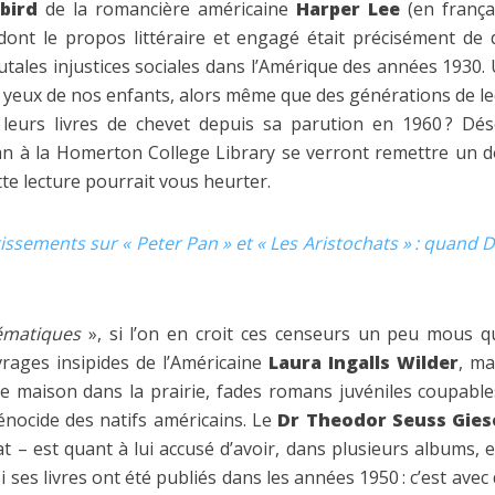
bird
de la romancière américaine
Harper Lee
(en frança
dont le propos littéraire et engagé était précisément de
tales injustices sociales dans l’Amérique des années 1930.
 yeux de nos enfants, alors même que des générations de lec
 leurs livres de chevet depuis sa parution en 1960 ? Dés
n à la Homerton College Library se verront remettre un 
tte lecture pourrait vous heurter.
issements sur « Peter Pan » et « Les Aristochats » : quand 
ématiques
», si l’on en croit ces censeurs un peu mous q
uvrages insipides de l’Américaine
Laura Ingalls Wilder
, ma
ite maison dans la prairie, fades romans juvéniles coupabl
génocide des natifs américains. Le
Dr Theodor Seuss Gies
t – est quant à lui accusé d’avoir, dans plusieurs albums, 
 si ses livres ont été publiés dans les années 1950 : c’est ave