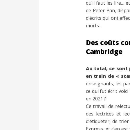
qu’il faut les lire… 
de Peter Pan, dispa
d’écrits qui ont effe
morts…
Des coûts con
Cambridge
Au total, ce sont
en train de « sc
enseignants, les pa
ce qui fut écrit voi
en 2021 ?
Ce travail de relect
des lectrices et l
d’étiqueter, de trie
Express, et c’en est