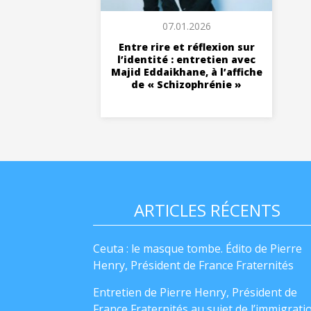
07.01.2026
Entre rire et réflexion sur
l’identité : entretien avec
Majid Eddaikhane, à l’affiche
de « Schizophrénie »
ARTICLES RÉCENTS
Ceuta : le masque tombe. Édito de Pierre
Henry, Président de France Fraternités
Entretien de Pierre Henry, Président de
France Fraternités au sujet de l’immigrati