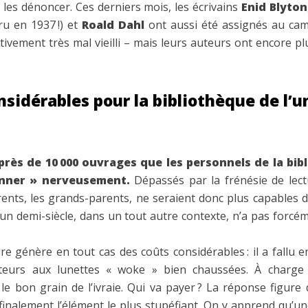
et les dénoncer. Ces derniers mois, les écrivains
Enid Blyton
ru en 1937 !) et
Roald Dahl
ont aussi été assignés au cam
ctivement très mal vieilli – mais leurs auteurs ont encore plus 
sidérables pour la bibliothèque de l’u
 près de 10 000 ouvrages que les personnels de la bib
anner » nerveusement.
Dépassés par la frénésie de lect
rents, les grands-parents, ne seraient donc plus capables d
ci un demi-siècle, dans un tout autre contexte, n’a pas forcé
ure génère en tout cas des coûts considérables : il a fallu 
ecteurs aux lunettes « woke » bien chaussées. À charge 
r le bon grain de l’ivraie. Qui va payer ? La réponse figure 
 finalement l’élément le plus stupéfiant. On y apprend qu’