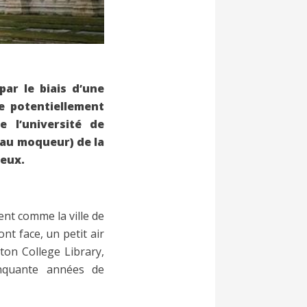
ar le biais d’une
e potentiellement
 l’université de
seau moqueur) de la
reux.
ent comme la ville de
nt face, un petit air
rton College Library,
inquante années de