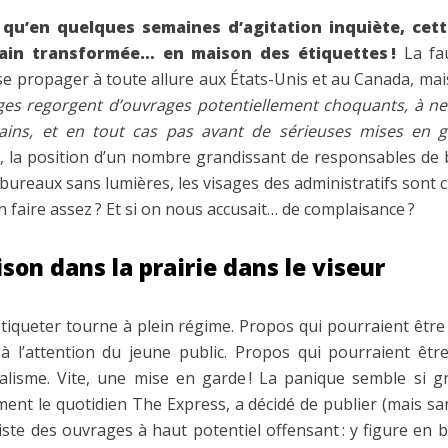
i qu’en quelques semaines d’agitation inquiète, cet
dain transformée… en maison des étiquettes !
La fau
se propager à toute allure aux États-Unis et au Canada, ma
es regorgent d’ouvrages potentiellement choquants, à ne
ains, et en tout cas pas avant de sérieuses mises en g
e, la position d’un nombre grandissant de responsables de 
ureaux sans lumières, les visages des administratifs sont cr
n faire assez ? Et si on nous accusait… de complaisance ?
son dans la prairie dans le viseur
tiqueter tourne à plein régime. Propos qui pourraient être
 à l’attention du jeune public. Propos qui pourraient êt
ialisme. Vite, une mise en garde ! La panique semble si 
ent le quotidien The Express, a décidé de publier (mais s
iste des ouvrages à haut potentiel offensant : y figure en 