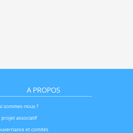
A PROPOS
i sommes-nous ?
 projet associatif
uvernance et comités