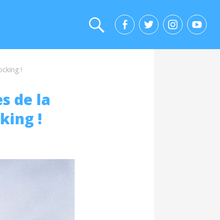
cking !
s de la
king !