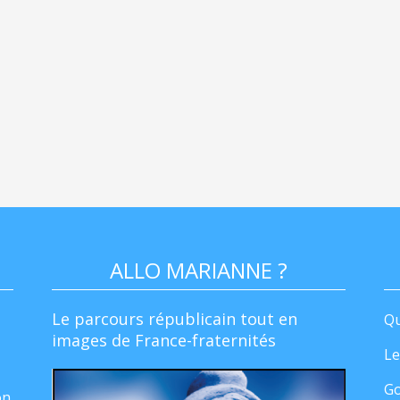
ALLO MARIANNE ?
Le parcours républicain tout en
Qu
images de France-fraternités
Le
Go
on