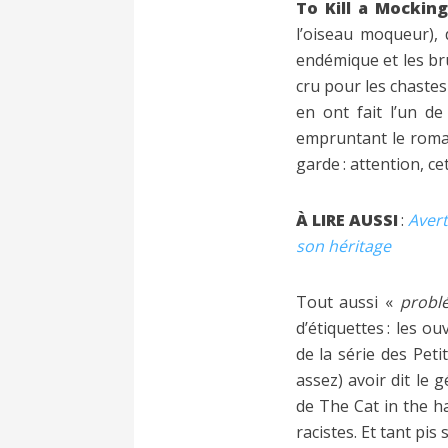
To Kill a Mocking
l’oiseau moqueur), 
endémique et les bru
cru pour les chastes
en ont fait l’un de
empruntant le roma
garde : attention, ce
À LIRE AUSSI
:
Avert
son héritage
Tout aussi «
probl
d’étiquettes : les o
de la série des Pet
assez) avoir dit le 
de The Cat in the ha
racistes. Et tant pis