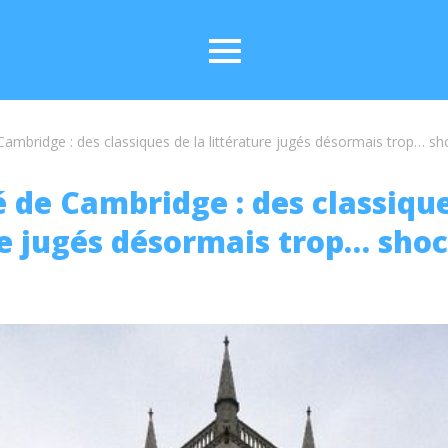
Cambridge : des classiques de la littérature jugés désormais trop… sho
é de Cambridge : des classique
re jugés désormais trop… shoc