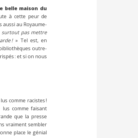
te belle maison du
te à cette peur de
is aussi au Royaume-
 surtout pas mettre
arde !
» Tel est, en
bibliothèques outre-
ispés : et si on nous
 lus comme racistes !
re lus comme faisant
grande que la presse
ans vraiment sembler
bonne place le génial