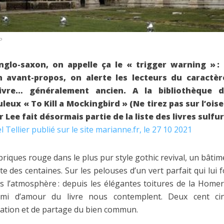
P
glo-saxon, on appelle ça le « trigger warning » : p
n avant-propos, on alerte les lecteurs du caractèr
livre… généralement ancien. A la bibliothèque de
leux « To Kill a Mockingbird » (Ne tirez pas sur l’oi
Lee fait désormais partie de la liste des livres sulfu
Tellier publié sur le site marianne.fr, le 27 10 2021
briques rouge dans le plus pur style gothic revival, un bâtim
des centaines. Sur les pelouses d’un vert parfait qui lui fo
ns l’atmosphère : depuis les élégantes toitures de la Home
emi d’amour du livre nous contemplent. Deux cent c
cation et de partage du bien commun.