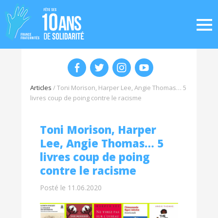
Articles
/
Toni Morison, Harper Lee, Angie Thomas… 5
livres coup de poing contre le racisme
Toni Morison, Harper
Lee, Angie Thomas… 5
livres coup de poing
contre le racisme
Posté le 11.06.2020