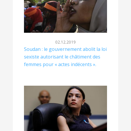
02.12.2019
Soudan : le gouvernement abolit la loi
sexiste autorisant le châtiment des
femmes pour « actes indécents ».