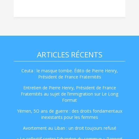
ARTICLES RÉCENTS
Ceuta : le masque tombe. Édito de Pierre Henry,
Président de France Fraternités
Entretien de Pierre Henry, Président de France
Fraternités au sujet de l’immigration sur Le Long
Format
Yémen, 5O ans de guerre : des droits fondamentaux
inexistants pour les femmes
Avortement au Liban : un droit toujours refusé
« Le collectif contre l’abandon du commun » Rapport