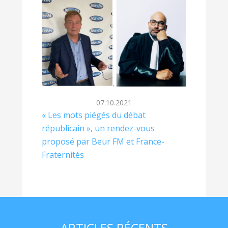
07.10.2021
« Les mots piégés du débat
républicain », un rendez-vous
proposé par Beur FM et France-
Fraternités
ARTICLES RÉCENTS