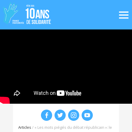
Articles
/
« Les mots piégés du débat républicain »: le