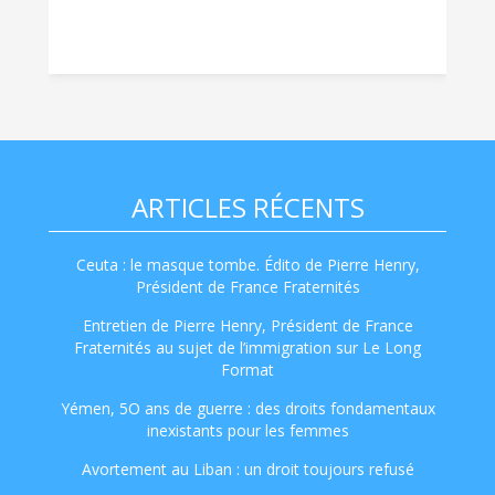
ARTICLES RÉCENTS
Ceuta : le masque tombe. Édito de Pierre Henry,
Président de France Fraternités
Entretien de Pierre Henry, Président de France
Fraternités au sujet de l’immigration sur Le Long
Format
Yémen, 5O ans de guerre : des droits fondamentaux
inexistants pour les femmes
Avortement au Liban : un droit toujours refusé