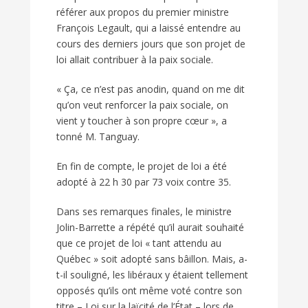
référer aux propos du premier ministre
François Legault, qui a laissé entendre au
cours des derniers jours que son projet de
loi allait contribuer à la paix sociale.
« Ça, ce n’est pas anodin, quand on me dit
qu’on veut renforcer la paix sociale, on
vient y toucher à son propre cœur », a
tonné M. Tanguay.
En fin de compte, le projet de loi a été
adopté à 22 h 30 par 73 voix contre 35.
Dans ses remarques finales, le ministre
Jolin-Barrette a répété qu’il aurait souhaité
que ce projet de loi « tant attendu au
Québec » soit adopté sans bâillon. Mais, a-
t-il souligné, les libéraux y étaient tellement
opposés qu’ils ont même voté contre son
titre – Loi sur la laïcité de l’État – lors de