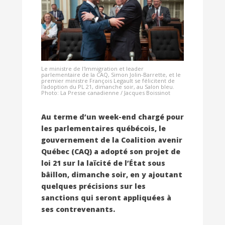
Le ministre de l'Immigration et leader
parlementaire de la CAQ, Simon Jolin-Barrette, et le
premier ministre François Legault se félicitent de
l'adoption du PL 21, dimanche soir, au Salon bleu.
Photo: La Presse canadienne / Jacques Boissinot
Au terme d’un week-end chargé pour
les parlementaires québécois, le
gouvernement de la Coalition avenir
Québec (CAQ) a adopté son projet de
loi 21 sur la laïcité de l’État sous
bâillon, dimanche soir, en y ajoutant
quelques précisions sur les
sanctions qui seront appliquées à
ses contrevenants.